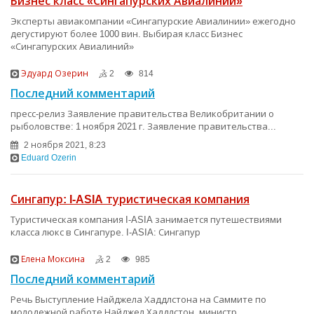
Бизнес класс «Сингапурских Авиалиний»
Эксперты авиакомпании «Сингапурские Авиалинии» ежегодно
дегустируют более 1000 вин. Выбирая класс Бизнес
«Сингапурских Авиалиний»
Эдуард Озерин
2
814
Последний комментарий
пресс-релиз Заявление правительства Великобритании о
рыболовстве: 1 ноября 2021 г. Заявление правительства...
2 ноября 2021, 8:23
Eduard Ozerin
Сингапур: I-ASIA туристическая компания
Туристическая компания I-ASIA занимается путешествиями
класса люкс в Сингапуре. I-ASIA: Сингапур
Елена Моксина
2
985
Последний комментарий
Речь Выступление Найджела Хаддлстона на Саммите по
молодежной работе Найджел Хаддлстон, министр...