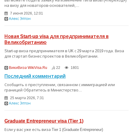
Вы можете подать заявку на изменение типа визы («переход»)
на визу для новаторов-основателей,...
7 июня 2026, 12:01
Алекс Эптон
Новая Start-up visa для предпринимателя в
Великобританию
Start-up виза предпринимателя в UK с 29 марта 2019 года. Виза
для стартап бизнес проектов в Великобритании.
ВикиВиза WikiVisa.Ru
22
1801
Последний комментарий
Сообщить о преступлении, связанном с иммиграцией или
границей Обратитесь в Министерство...
25 марта 2026, 7:31
Алекс Эптон
Graduate Entrepreneur visa (Tier 1)
Если у вас уже есть виза Tier 1 (Graduate Entrepreneur)